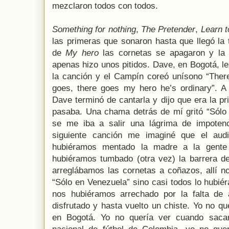
mezclaron todos con todos.
Something for nothing
,
The Pretender
,
Learn t
las primeras que sonaron hasta que llegó la 
de
My hero
las cornetas se apagaron y la
apenas hizo unos pitidos. Dave, en Bogotá, le
la canción y el Campín coreó unísono “The
goes, there goes my hero he’s ordinary”. A 
Dave terminó de cantarla y dijo que era la pr
pasaba. Una chama detrás de mí gritó “Sólo
se me iba a salir una lágrima de impoten
siguiente canción me imaginé que el audi
hubiéramos mentado la madre a la gente
hubiéramos tumbado (otra vez) la barrera de
arreglábamos las cornetas a coñazos, allí n
“Sólo en Venezuela” sino casi todos lo hubié
nos hubiéramos arrechado por la falta de 
disfrutado y hasta vuelto un chiste. Yo no qu
en Bogotá. Yo no quería ver cuando sacar