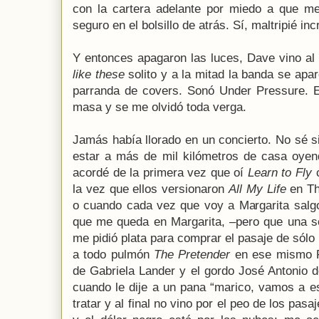
con la cartera adelante por miedo a que m
seguro en el bolsillo de atrás. Sí, maltripié in
Y entonces apagaron las luces, Dave vino al 
like these
solito y a la mitad la banda se apa
parranda de covers. Sonó Under Pressure. Es
masa y se me olvidó toda verga.
Jamás había llorado en un concierto. No sé s
estar a más de mil kilómetros de casa oye
acordé de la primera vez que oí
Learn to Fly
c
la vez que ellos versionaron
All My Life
en The
o cuando cada vez que voy a Margarita salg
que me queda en Margarita, –pero que una s
me pidió plata para comprar el pasaje de sól
a todo pulmón
The Pretender
en ese mismo Pu
de Gabriela Lander y el gordo José Antonio 
cuando le dije a un pana “marico, vamos a es
tratar y al final no vino por el peo de los pasa