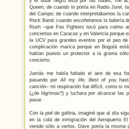
y el dólar negro está por las nubes; me a
Queen, de cuando lo ponía en Radio Jurel, la
del Campo; de cuando interpretábamos la ca
Rock Band; cuando escoñetamos la batería 
Rush –que Foo Fighters tocó para colmo a
conciertos en Caracas y en Valencia porque e
la UCV para grandes eventos por el peo de 
complicación marica porque en Bogotá est
habían puesto un protector a la grama sólo
concierto.
Jamás me había faltado el aire de esa 
pasando por
All my life
,
Best of you
has
canción– mi respiración fue difícil, como si 
(¿de lágrimas?) y luchara por alcanzar las 
pasar.
Con la piel de gallina, imaginé que al día si
en la cola de inmigración del Aeropuerto E
venido sólo a verlos. Dave ponía la misma c