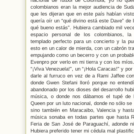
nacional de fútbol de Colombia, yo no quer
colombianos eran la mejor audiencia de Sud
que les dijeran que en este país habían vist
quería oír un “qué divino está este Dave” de l
qué bueno estás”. Hubiera cambiado mil vece
espacio personal de los colombianos, la 
templado perfecto para un concierto y la pu
esto en un calor de mierda, con un cabrón tr
empujando como un becerro y con un probable
Evenpro por verlo en mi tierra y con los mío
“¡Viva Venezuela!”, un “¡Hola Caracas!” y por
darle al furruco en vez de a Rami Jaffee con
donde Gwen Stefani lloró porque no entend
abandonado por los dioses del desarrollo hub
música, o donde nos dábamos el tupé de h
Queen por un luto nacional, donde no sólo se
sino también en Maracaibo, Valencia y hast
música sonaba en todas partes que hasta Ri
Feria de San José de Paraguachí, adonde ni G
Hubiera preferido tener mi cédula mal plastifi