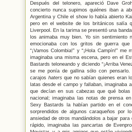
Después del telonero, apareció Dave Groh
concierto nunca supimos quiénes iban a abri
Argentina y Chile el show lo había abierto Ka
pero en el website de los británicos salía 
Liverpool. En la tarima se presentó una band
los animaba muy bien. Yo sin sentimiento 
emocionaba con los gritos de guerra que 
“¡Vamos Colombia!” y “¡Hola Campín!” me m
imaginaba una misma escena, pero en el Es
Bastards teloneando y diciendo “¡Arriba Venez
se me ponía de gallina sólo con pensarlo.
carajos
haters
que no sabían quienes eran l
latas desde el campo y fallaban, imaginaba a
que decían en sus cabezas que qué bolas 
nacional; imaginaba las notas de prensa en 
Sexy Bastards la habían partido en el con
sorprendidos de algunos caraqueños por lo
ansiedad de otros mandándolos a bajar para
rápido, imaginaba las pancartas de Evenpro
Movistar, y a mis amigos que están viviendo