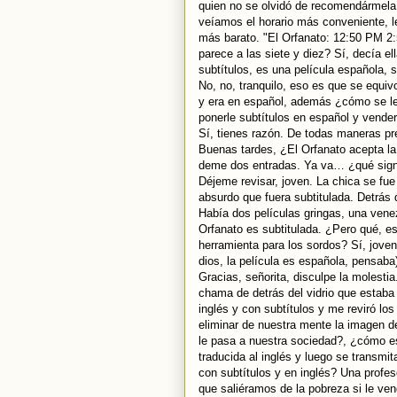
quien no se olvidó de recomendármela.
veíamos el horario más conveniente, le
más barato. "El Orfanato: 12:50 PM 
parece a las siete y diez? Sí, decía e
subtítulos, es una película española,
No, no, tranquilo, eso es que se equ
y era en español, además ¿cómo se le v
ponerle subtítulos en español y vender
Sí, tienes razón. De todas maneras preg
Buenas tardes, ¿El Orfanato acepta la
deme dos entradas. Ya va… ¿qué signif
Déjeme revisar, joven. La chica se fu
absurdo que fuera subtitulada. Detrás 
Había dos películas gringas, una venez
Orfanato es subtitulada. ¿Pero qué, es
herramienta para los sordos? Sí, jove
dios, la película es española, pensaba
Gracias, señorita, disculpe la molest
chama de detrás del vidrio que estaba 
inglés y con subtítulos y me reviró lo
eliminar de nuestra mente la imagen 
le pasa a nuestra sociedad?, ¿cómo e
traducida al inglés y luego se transmi
con subtítulos y en inglés? Una profes
que saliéramos de la pobreza si le ve