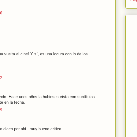
26
 vuelta al cine! Y sí, es una locura con lo de los
32
do. Hace unos años la hubieses visto con subtítulos.
te en la fecha.
59
o dicen por ahi.. muy buena critica.
1