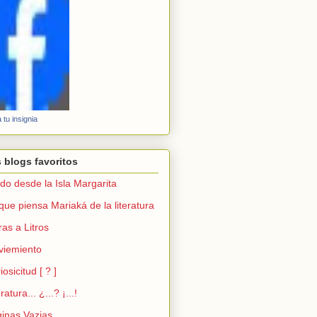
 tu insignia
 blogs favoritos
ido desde la Isla Margarita
que piensa Mariaká de la literatura
ras a Litros
viemiento
iosicitud [ ? ]
ratura... ¿...? ¡...!
inas Vazias