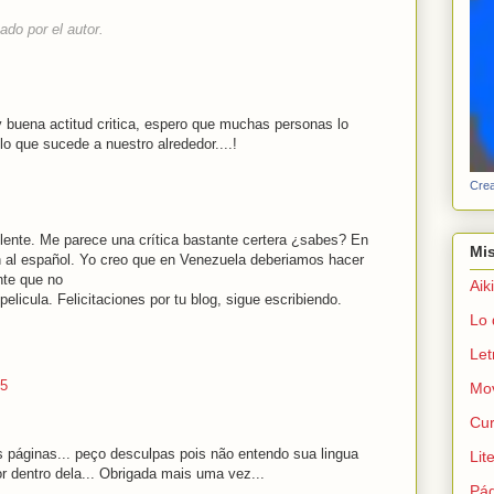
ado por el autor.
 buena actitud critica, espero que muchas personas lo
lo que sucede a nuestro alrededor....!
Crea
lente. Me parece una crítica bastante certera ¿sabes? En
Mis
n al español. Yo creo que en Venezuela deberiamos hacer
te que no
Aik
pelicula. Felicitaciones por tu blog, sigue escribiendo.
Lo 
Let
15
Mo
Cur
s páginas... peço desculpas pois não entendo sua lingua
Lite
or dentro dela... Obrigada mais uma vez...
Pág