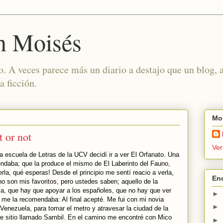
n Moisés
o. A veces parece más un diario a destajo que un blog,
a ficción.
Moi
t or not
Ver
a escuela de Letras de la UCV decidí ir a ver El Orfanato. Una
ndaba; que la produce el mismo de El Laberinto del Fauno,
rla, qué esperas! Desde el principio me sentí reacio a verla,
En
o son mis favoritos, pero ustedes saben; aquello de la
ola, que hay que apoyar a los españoles, que no hay que ver
►
 me la recomendaba: Al final acepté. Me fui con mi novia
►
Venezuela, para tomar el metro y atravesar la ciudad de la
se sitio llamado Sambil. En el camino me encontré con Mico
►