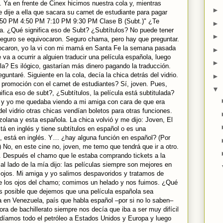
 Ya en frente de Cinex hicimos nuestra cola y, mientras
►
 dije a ella que sacara su carnet de estudiante para pagar
2:50 PM 4:50 PM 7:10 PM 9:30 PM Clase B (Subt.)" ¿Te
►
lla. ¿Qué significa eso de Subt? ¿Subtítulos? No puede tener
►
 seguro se equivocaron. Seguro chama, pero hay que preguntar.
ivocaron, yo la vi con mi mamá en Santa Fe la semana pasada
►
a a ocurrir a alguien traducir una película española, luego
►
la? Es ilógico, gastarían más dinero pagando la traducción.
untaré. Siguiente en la cola, decía la chica detrás del vidrio.
►
 promoción con el carnet de estudiantes? Sí, joven. Pues,
▼
ica eso de subt?, ¿Subtítulos, la película está subtitulada?
e y yo me quedaba viendo a mi amiga con cara de que era
del vidrio otras chicas vendían boletos para otras funciones.
olana y esta española. La chica volvió y me dijo: Joven, El
tá en inglés y tiene subtítulos en español o es una
n, está en inglés. Y… ¿hay alguna función en español? (Por
) No, en este cine no, joven, me temo que tendrá que ir a otro.
ia. Después el chamo que le estaba comprando tickets a la
al lado de la mía dijo: las películas siempre son mejores en
s ojos. Mi amiga y yo salimos despavoridos y tratamos de
de los ojos del chamo; comimos un helado y nos fuimos. ¿Qué
s posible que dejemos que una película española sea
ta en Venezuela, país que habla español –por si no lo saben–
ora de bachillerato siempre nos decía que iba a ser muy difícil
ndíamos todo el petróleo a Estados Unidos y Europa y luego