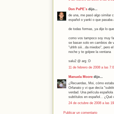
Don PePE`s
dijo...
de una, me pasó algo similar c
español o yanki o que pasaba 
de todas formas, ya dije lo qu
como vos tampoco soy muy fan
se basan solo en cambios de v
"uhhh siii...da miedoo", pero e
noche y te golpee la ventana
salu2 @ arg :D
11 de febrero de 2008 a las 7:
Manuela Moore
dijo...
¿Recuerdas, Moi, cómo estabam
Orfanato y vi que decía "subti
verdad. Una película española 
subtítulos en español... ¿Qué 
24 de octubre de 2008 a las 1
Publicar un comentario