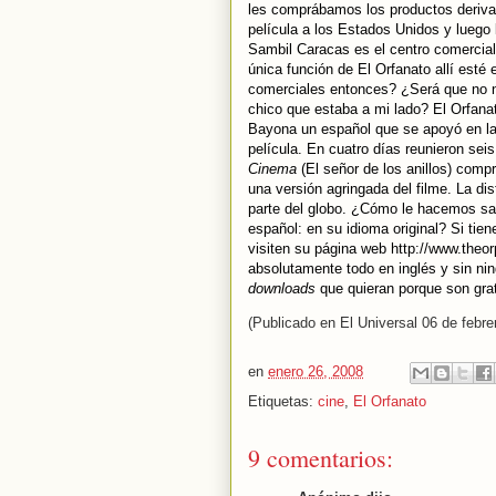
les comprábamos los productos deriva
película a los Estados Unidos y luego 
Sambil Caracas es el centro comercial
única función de El Orfanato allí esté
comerciales entonces? ¿Será que no n
chico que estaba a mi lado? El Orfana
Bayona un español que se apoyó en la
película. En cuatro días reunieron seis
Cinema
(El señor de los anillos) comp
una versión agringada del filme. La dis
parte del globo. ¿Cómo le hacemos sab
español: en su idioma original? Si tie
visiten su página web http://www.theo
absolutamente todo en inglés y sin ni
downloads
que quieran porque son grat
(Publicado en El Universal 06 de febre
en
enero 26, 2008
Etiquetas:
cine
,
El Orfanato
9 comentarios: