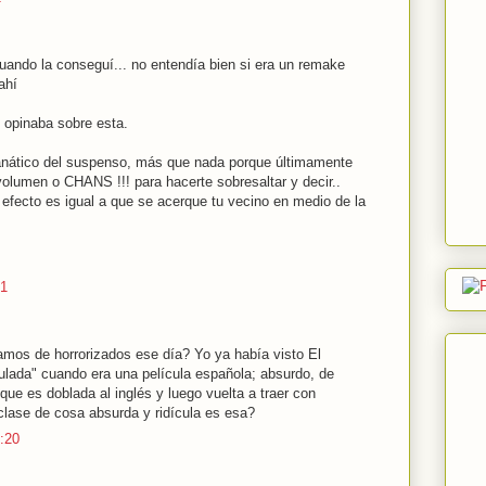
uando la conseguí... no entendía bien si era un remake
ahí
e opinaba sobre esta.
ático del suspenso, más que nada porque últimamente
olumen o CHANS !!! para hacerte sobresaltar y decir..
l efecto es igual a que se acerque tu vecino en medio de la
01
os de horrorizados ese día? Yo ya había visto El
tulada" cuando era una película española; absurdo, de
que es doblada al inglés y luego vuelta a traer con
clase de cosa absurda y ridícula es esa?
9:20