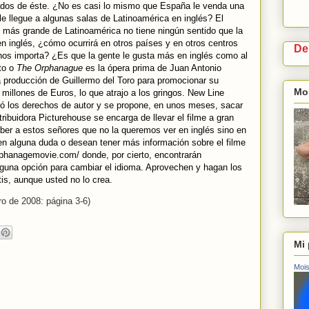
dos de éste. ¿No es casi lo mismo que España le venda una
le llegue a algunas salas de Latinoamérica en inglés? El
 más grande de Latinoamérica no tiene ningún sentido que la
 en inglés, ¿cómo ocurrirá en otros países y en otros centros
De
os importa? ¿Es que la gente le gusta más en inglés como al
to o
The Orphanague
es la ópera prima de Juan Antonio
 producción de Guillermo del Toro para promocionar su
Moi
 millones de Euros, lo que atrajo a los gringos. New Line
ró los derechos de autor y se propone, en unos meses, sacar
tribuidora Picturehouse se encarga de llevar el filme a gran
er a estos señores que no la queremos ver en inglés sino en
nen alguna duda o desean tener más información sobre el filme
rphanagemovie.com/ donde, por cierto, encontrarán
nguna opción para cambiar el idioma. Aprovechen y hagan los
is, aunque usted no lo crea.
ro de 2008: página 3-6)
Mi 
Mois