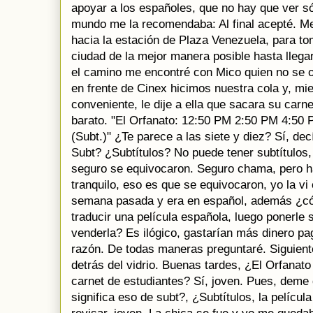
apoyar a los españoles, que no hay que ver sól
mundo me la recomendaba: Al final acepté. M
hacia la estación de Plaza Venezuela, para to
ciudad de la mejor manera posible hasta llegar
el camino me encontré con Mico quien no se 
en frente de Cinex hicimos nuestra cola y, mi
conveniente, le dije a ella que sacara su carn
barato. "El Orfanato: 12:50 PM 2:50 PM 4:50
(Subt.)" ¿Te parece a las siete y diez? Sí, dec
Subt? ¿Subtítulos? No puede tener subtítulos,
seguro se equivocaron. Seguro chama, pero ha
tranquilo, eso es que se equivocaron, yo la v
semana pasada y era en español, además ¿cóm
traducir una película española, luego ponerle 
venderla? Es ilógico, gastarían más dinero pag
razón. De todas maneras preguntaré. Siguiente
detrás del vidrio. Buenas tardes, ¿El Orfanato
carnet de estudiantes? Sí, joven. Pues, dem
significa eso de subt?, ¿Subtítulos, la pelícu