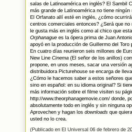
salas de Latinoamérica en inglés? El Sambil 
más grande de Latinoamérica no tiene ningún s
El Orfanato allí esté en inglés, ¿cómo ocurrir
centros comerciales entonces? ¿Será que no 
le gusta más en inglés como al chico que est
Orphanague
es la ópera prima de Juan Antoni
apoyó en la producción de Guillermo del Toro 
En cuatro días reunieron seis millones de Euro
New Line
Cinema
(El señor de los anillos) co
propone, en unos meses, sacar una versión ag
distribuidora Picturehouse se encarga de llevar
¿Cómo le hacemos saber a estos señores que 
sino en español: en su idioma original? Si tie
más información sobre el filme visiten su pág
http://www.theorphanagemovie.com/ donde, por
absolutamente todo en inglés y sin ninguna op
Aprovechen y hagan los
downloads
que quiera
usted no lo crea.
(Publicado en El Universal 06 de febrero de 2