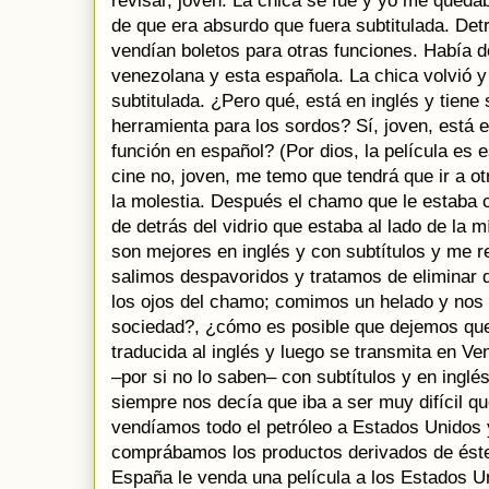
revisar, joven. La chica se fue y yo me qued
de que era absurdo que fuera subtitulada. Detr
vendían boletos para otras funciones. Había d
venezolana y esta española. La chica volvió y
subtitulada. ¿Pero qué, está en inglés y tiene
herramienta para los sordos? Sí, joven, está 
función en español? (Por dios, la película es
cine no, joven, me temo que tendrá que ir a ot
la molestia. Después el chamo que le estaba 
de detrás del vidrio que estaba al lado de la m
son mejores en inglés y con subtítulos y me re
salimos despavoridos y tratamos de eliminar 
los ojos del chamo; comimos un helado y nos 
sociedad?, ¿cómo es posible que dejemos que
traducida al inglés y luego se transmita en V
–por si no lo saben– con subtítulos y en inglé
siempre nos decía que iba a ser muy difícil qu
vendíamos todo el petróleo a Estados Unidos 
comprábamos los productos derivados de éste
España le venda una película a los Estados Un