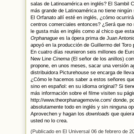
salas de Latinoamérica en inglés? El Sambil 
más grande de Latinoamérica no tiene ningún s
El Orfanato allí esté en inglés, ¿cómo ocurrir
centros comerciales entonces? ¿Será que no 
le gusta más en inglés como al chico que est
Orphanague
es la ópera prima de Juan Antoni
apoyó en la producción de Guillermo del Toro 
En cuatro días reunieron seis millones de Euro
New Line
Cinema
(El señor de los anillos) co
propone, en unos meses, sacar una versión ag
distribuidora Picturehouse se encarga de llevar
¿Cómo le hacemos saber a estos señores que 
sino en español: en su idioma original? Si tie
más información sobre el filme visiten su pág
http://www.theorphanagemovie.com/ donde, por
absolutamente todo en inglés y sin ninguna op
Aprovechen y hagan los
downloads
que quiera
usted no lo crea.
(Publicado en El Universal 06 de febrero de 2