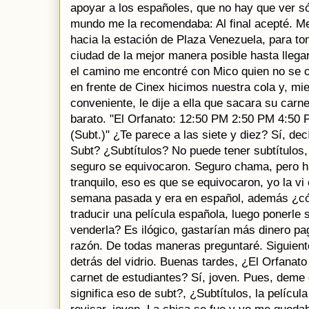
apoyar a los españoles, que no hay que ver sól
mundo me la recomendaba: Al final acepté. M
hacia la estación de Plaza Venezuela, para to
ciudad de la mejor manera posible hasta llegar
el camino me encontré con Mico quien no se 
en frente de Cinex hicimos nuestra cola y, mi
conveniente, le dije a ella que sacara su carn
barato. "El Orfanato: 12:50 PM 2:50 PM 4:50
(Subt.)" ¿Te parece a las siete y diez? Sí, dec
Subt? ¿Subtítulos? No puede tener subtítulos,
seguro se equivocaron. Seguro chama, pero ha
tranquilo, eso es que se equivocaron, yo la v
semana pasada y era en español, además ¿cóm
traducir una película española, luego ponerle 
venderla? Es ilógico, gastarían más dinero pag
razón. De todas maneras preguntaré. Siguiente
detrás del vidrio. Buenas tardes, ¿El Orfanato
carnet de estudiantes? Sí, joven. Pues, dem
significa eso de subt?, ¿Subtítulos, la pelícu