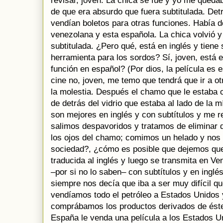
revisar, joven. La chica se fue y yo me qued
de que era absurdo que fuera subtitulada. Detr
vendían boletos para otras funciones. Había d
venezolana y esta española. La chica volvió y
subtitulada. ¿Pero qué, está en inglés y tiene
herramienta para los sordos? Sí, joven, está 
función en español? (Por dios, la película es
cine no, joven, me temo que tendrá que ir a ot
la molestia. Después el chamo que le estaba 
de detrás del vidrio que estaba al lado de la m
son mejores en inglés y con subtítulos y me re
salimos despavoridos y tratamos de eliminar 
los ojos del chamo; comimos un helado y nos 
sociedad?, ¿cómo es posible que dejemos que
traducida al inglés y luego se transmita en V
–por si no lo saben– con subtítulos y en inglé
siempre nos decía que iba a ser muy difícil qu
vendíamos todo el petróleo a Estados Unidos 
comprábamos los productos derivados de éste
España le venda una película a los Estados Un