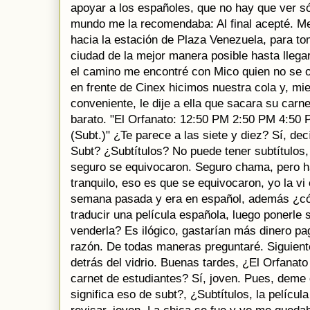
apoyar a los españoles, que no hay que ver sól
mundo me la recomendaba: Al final acepté. M
hacia la estación de Plaza Venezuela, para to
ciudad de la mejor manera posible hasta llegar
el camino me encontré con Mico quien no se 
en frente de Cinex hicimos nuestra cola y, mi
conveniente, le dije a ella que sacara su carn
barato. "El Orfanato: 12:50 PM 2:50 PM 4:50
(Subt.)" ¿Te parece a las siete y diez? Sí, dec
Subt? ¿Subtítulos? No puede tener subtítulos,
seguro se equivocaron. Seguro chama, pero ha
tranquilo, eso es que se equivocaron, yo la v
semana pasada y era en español, además ¿cóm
traducir una película española, luego ponerle 
venderla? Es ilógico, gastarían más dinero pag
razón. De todas maneras preguntaré. Siguiente
detrás del vidrio. Buenas tardes, ¿El Orfanato
carnet de estudiantes? Sí, joven. Pues, dem
significa eso de subt?, ¿Subtítulos, la pelícu