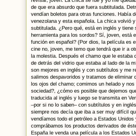
revisar, joven. La chica se fue y yo me qued
de que era absurdo que fuera subtitulada. Detr
vendían boletos para otras funciones. Había d
venezolana y esta española. La chica volvió y
subtitulada. ¿Pero qué, está en inglés y tiene
herramienta para los sordos? Sí, joven, está 
función en español? (Por dios, la película es
cine no, joven, me temo que tendrá que ir a ot
la molestia. Después el chamo que le estaba 
de detrás del vidrio que estaba al lado de la m
son mejores en inglés y con subtítulos y me re
salimos despavoridos y tratamos de eliminar 
los ojos del chamo; comimos un helado y nos 
sociedad?, ¿cómo es posible que dejemos que
traducida al inglés y luego se transmita en V
–por si no lo saben– con subtítulos y en inglé
siempre nos decía que iba a ser muy difícil qu
vendíamos todo el petróleo a Estados Unidos 
comprábamos los productos derivados de éste
España le venda una película a los Estados Un