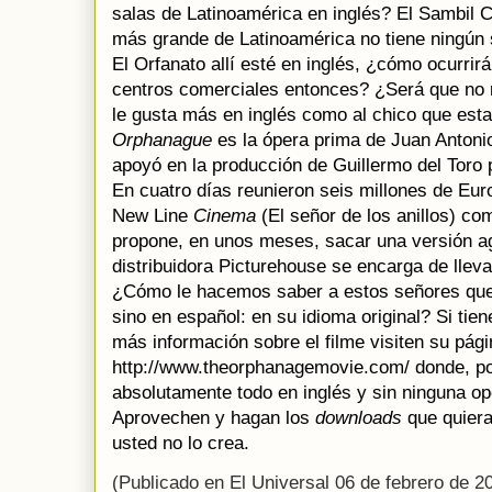
salas de Latinoamérica en inglés? El Sambil 
más grande de Latinoamérica no tiene ningún s
El Orfanato allí esté en inglés, ¿cómo ocurrir
centros comerciales entonces? ¿Será que no 
le gusta más en inglés como al chico que est
Orphanague
es la ópera prima de Juan Antoni
apoyó en la producción de Guillermo del Toro 
En cuatro días reunieron seis millones de Euro
New Line
Cinema
(El señor de los anillos) co
propone, en unos meses, sacar una versión ag
distribuidora Picturehouse se encarga de llevar
¿Cómo le hacemos saber a estos señores que 
sino en español: en su idioma original? Si tie
más información sobre el filme visiten su pág
http://www.theorphanagemovie.com/ donde, por
absolutamente todo en inglés y sin ninguna op
Aprovechen y hagan los
downloads
que quiera
usted no lo crea.
(Publicado en El Universal 06 de febrero de 2