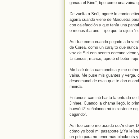
ganara el Kino”, tipo como una vaina 
De vuelta a Seúl, agarré la camionetic
agarra cuando viene de Maiquetía para
con calefacción y que tenía una panta
o menos iba uno. Tipo que te dijera “n
Así fue como cuando pegado a la venta
de Corea, como un carajito que nunca 
voz de Siri con acento coreano viene y
Entonces, marico, apreté el botón rojo 
Me bajé de la camionetica y me enfren
vaina. Me puse mis guantes y verga, c
descomunal de esas que te dan cuand
mierda.
Entonces caminé hasta la entrada de l
Jinhee. Cuando la chama llegó, lo prim
huevón?” señalando mi inexistente equi
cagando”.
Así fue como me acordé de Andrew. De
cómo yo boté mi pasaporte (¿Ya leíst
un pelo para no tener más blackouts 