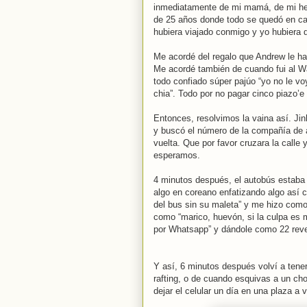
inmediatamente de mi mamá, de mi herm
de 25 años donde todo se quedó en c
hubiera viajado conmigo y yo hubiera 
Me acordé del regalo que Andrew le ha
Me acordé también de cuando fui al Wa
todo confiado súper pajúo “yo no le v
chia”. Todo por no pagar cinco piazo’e
Entonces, resolvimos la vaina así. Ji
y buscó el número de la compañía de a
vuelta. Que por favor cruzara la calle
esperamos.
4 minutos después, el autobús estaba 
algo en coreano enfatizando algo así 
del bus sin su maleta” y me hizo como
como “marico, huevón, si la culpa es
por Whatsapp” y dándole como 22 reve
Y así, 6 minutos después volví a tene
rafting, o de cuando esquivas a un ch
dejar el celular un día en una plaza 