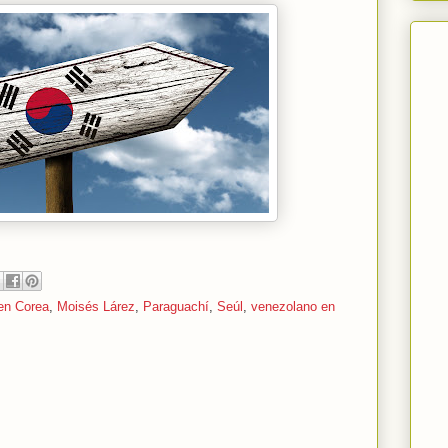
en Corea
,
Moisés Lárez
,
Paraguachí
,
Seúl
,
venezolano en