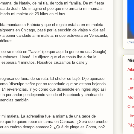
ana, de Nataly, de mi tía, de toda mi familia. De mi fiesta
asa de Josh. Me imaginé el peo que me armaría mi mamá si
dejado mi maleta de 23 kilos en el bus.
bía mandado a Patricia y que el regalo estaba en mi maleta.
lgreens en Chicago, pasé por la sección de viajes y dije así
oy a poner candado a mi maleta, ni que estuviera en Venezuela,
 dólares.
Crea
nhee se metió en “Naver” (porque aquí la gente no usa Google)
utobuses. Llamó. Le dijeron que el autobús iba a dar la
Mis
 y esperara 4 minutos. Nosotros cruzamos la calle y
Aik
regresando fuera de su ruta. El chofer se bajó. Dijo apenado
Lo 
como “disculpe señor por no recordarle que se estaba bajando
Let
 14 reverencias. Y yo como que diciéndole en inglés algo así
 mía por andar pendejeando viendo el Facebook y chateando
Mo
rencias también.
Cur
Lite
r mi maleta. La adrenalina fue la misma de una tarde de
oro que te quiere robar sin arma en Caracas. ¿Será que pruebo
Pág
a ver en cuánto tiempo aparece? ¿Qué de pinga es Corea, no?