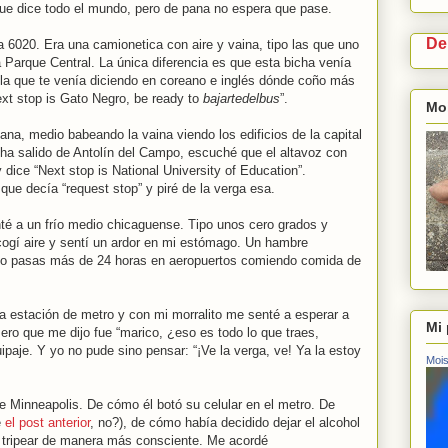
que dice todo el mundo, pero de pana no espera que pase.
De
a 6020. Era una camionetica con aire y vaina, tipo las que uno
 Parque Central. La única diferencia es que esta bicha venía
lla que te venía diciendo en coreano e inglés dónde coño más
ext stop is Gato Negro, be ready to
bajartedelbus
”.
Moi
na, medio babeando la vaina viendo los edificios de la capital
ha salido de Antolín del Campo, escuché que el altavoz con
 dice “Next stop is National University of Education”.
que decía “request stop” y piré de la verga esa.
té a un frío medio chicaguense. Tipo unos cero grados y
ogí aire y sentí un ardor en mi estómago. Un hambre
o pasas más de 24 horas en aeropuertos comiendo comida de
a estación de metro y con mi morralito me senté a esperar a
Mi 
ero que me dijo fue “marico, ¿eso es todo lo que traes,
paje. Y yo no pude sino pensar: “¡Ve la verga, ve! Ya la estoy
Mois
 Minneapolis. De cómo él botó su celular en el metro. De
e
el post anterior
, no?), de cómo había decidido dejar el alcohol
y tripear de manera más consciente. Me acordé