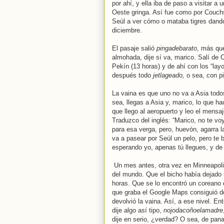
por ahí, y ella iba de paso a visitar 
Oeste gringa. Así fue como por Couch
Seúl a ver cómo o mataba tigres dando
diciembre.
El pasaje salió
pingadebarato
, más que
almohada, dije sí va, marico. Salí de
Pekín (13 horas) y de ahí con los “lay
después todo
jetlageado,
o sea, con p
La vaina es que uno no va a Asia todos
sea, llegas a Asia y, marico, lo que ha
que llego al aeropuerto y leo el men
Traduzco del inglés: “Marico, no te voy
para esa verga, pero, huevón, agarra 
va a pasear por Seúl un pelo, pero te b
esperando yo, apenas tú llegues, y d
Un mes antes, otra vez en Minneapoli
del mundo. Que el bicho había dejado s
horas. Que se lo encontró un coreano de
que graba el Google Maps consiguió d
devolvió la vaina. Así, a ese nivel. E
dije algo así tipo,
nojodacoñoelamadre
dije en serio, ¿verdad? O sea, de pana