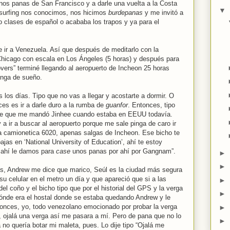
a unos panas de San Francisco y a darle una vuelta a la Costa
▼
surfing nos conocimos, nos hicimos
burdepanas
y me invitó a
 clases de español o acababa los trapos y ya para el
 ir a Venezuela. Así que después de meditarlo con la
 Chicago con escala en Los Ángeles (5 horas) y después para
overs” terminé llegando al aeropuerto de Incheon 25 horas
inga de sueño.
 los días. Tipo que no vas a llegar y acostarte a dormir. O
ces es ir a darle duro a la rumba de
guanfor
. Entonces, tipo
saje que me mandó Jinhee cuando estaba en EEUU todavía.
 a ir a buscar al aeropuerto porque me sale pinga de caro ir
la camionetica 6020, apenas salgas de Incheon. Ese bicho te
ajas en ‘National University of Education’, ahí te estoy
e ahí le damos para
case
unos panas por ahí por Gangnam”.
►
►
s, Andrew me dice que marico, Seúl es la ciudad más segura
u celular en el metro un día y que apareció que si a las
►
l coño y el bicho tipo que por el historial del GPS y la verga
►
ónde era el hostal donde se estaba quedando Andrew y le
ntonces, yo, todo venezolano emocionado por probar la verga
►
, ojalá una verga así me pasara a mí. Pero de pana que no lo
►
 no quería botar mi maleta, pues. Lo dije tipo “Ojalá me