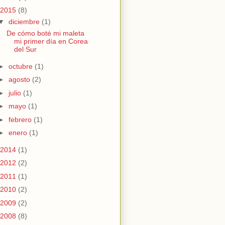
2015
(8)
▼
diciembre
(1)
De cómo boté mi maleta
mi primer día en Corea
del Sur
►
octubre
(1)
►
agosto
(2)
►
julio
(1)
►
mayo
(1)
►
febrero
(1)
►
enero
(1)
2014
(1)
2012
(2)
2011
(1)
2010
(2)
2009
(2)
2008
(8)