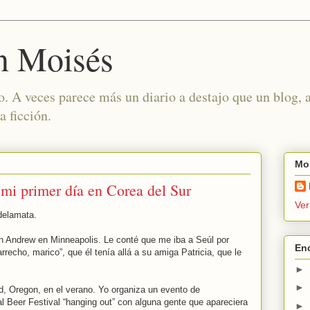
n Moisés
o. A veces parece más un diario a destajo que un blog,
a ficción.
Moi
mi primer día en Corea del Sur
Ver
delamata.
n Andrew en Minneapolis. Le conté que me iba a Seúl por
En
recho, marico”, que él tenía allá a su amiga Patricia, que le
►
►
, Oregon, en el verano. Yo organiza un evento de
al Beer Festival “hanging out” con alguna gente que apareciera
►