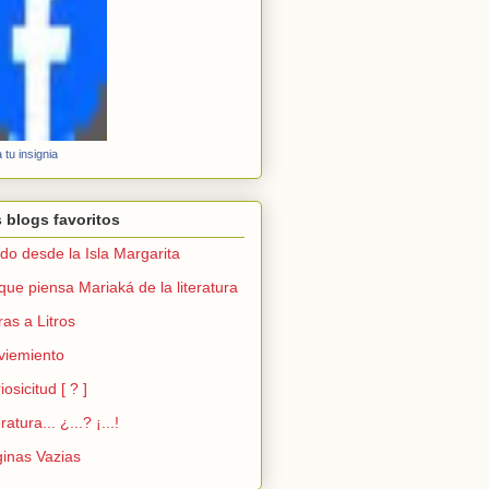
 tu insignia
 blogs favoritos
ido desde la Isla Margarita
que piensa Mariaká de la literatura
ras a Litros
viemiento
iosicitud [ ? ]
ratura... ¿...? ¡...!
inas Vazias